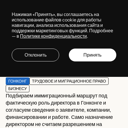
Меню
Нажимая «Принять», вы соглашаетесь на
Services
использование файлов cookie для работы
навигации, анализа использования сайта и
поддержки маркетинговых функций. Подробнее
— в
Политике конфиденциальности
.
Виза для директора
компании в Гонконге
Отклонить
Принять
ГОНКОНГ
ТРУДОВОЕ И МИГРАЦИОННОЕ ПРАВО
БИЗНЕСУ
Подбираем иммиграционный маршрут под
фактическую роль директора в Гонконге и
согласуем сведения о заявителе, компании,
финансировании и работе. Само назначение
директором не считаем разрешением на