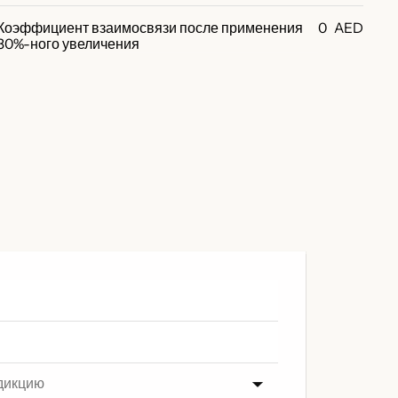
Коэффициент взаимосвязи после применения
0
AED
30%-ного увеличения
дикцию