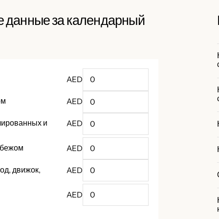
е данные за календарный
AED
ом
AED
лированных и
AED
убежом
AED
од, движок,
AED
AED