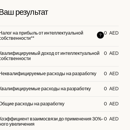
Ваш результат
Налог на прибыль от интеллектуальной
0
AED
?
собственности**
Квалифицируемый доход от интеллектуальной
0
AED
собственности
Неквалифицируемые расходы на разработку
0
AED
Квалифицируемые расходы на разработку
0
AED
Общие расходы на разработку
0
AED
Коэффициент взаимосвязи до применения 30%-
0
AED
ного увеличения