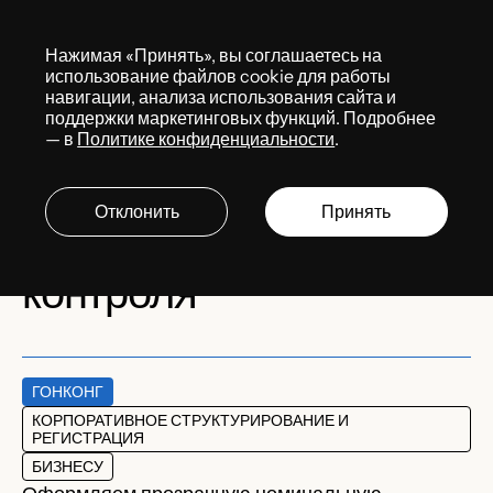
Меню
Нажимая «Принять», вы соглашаетесь на
Services
использование файлов cookie для работы
навигации, анализа использования сайта и
поддержки маркетинговых функций. Подробнее
— в
Политике конфиденциальности
.
Номинальный
акционер и директор в
Отклонить
Принять
Гонконге: инструменты
контроля
ГОНКОНГ
КОРПОРАТИВНОЕ СТРУКТУРИРОВАНИЕ И
РЕГИСТРАЦИЯ
БИЗНЕСУ