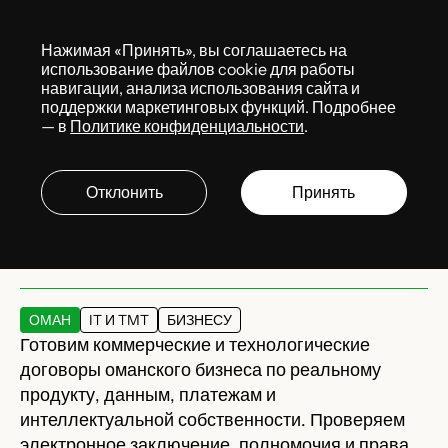
Меню
Нажимая «Принять», вы соглашаетесь на
Services
использование файлов cookie для работы
навигации, анализа использования сайта и
поддержки маркетинговых функций. Подробнее
— в
Политике конфиденциальности
.
Договорное и IP-
сопровождение ИТ-
Отклонить
Принять
бизнеса в Омане
ОМАН
IT И TMT
БИЗНЕСУ
Готовим коммерческие и технологические
договоры оманского бизнеса по реальному
продукту, данным, платежам и
интеллектуальной собственности. Проверяем
электронное заключение, полномочия и права