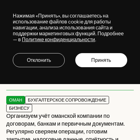
Меню
Нажимая «Принять», вы соглашаетесь на
Services
использование файлов cookie для работы
навигации, анализа использования сайта и
поддержки маркетинговых функций. Подробнее
— в
Политике конфиденциальности
.
Бухгалтерское
сопровождение
Отклонить
Принять
бизнеса в Омане
ОМАН
БУХГАЛТЕРСКОЕ СОПРОВОЖДЕНИЕ
БИЗНЕСУ
Организуем учёт оманской компании по
договорам, банкам и первичным документам.
Регулярно сверяем операции, готовим
закрытие, налоговые данные, отчётность и