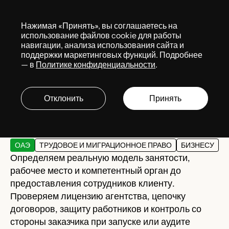
Меню
Нажимая «Принять», вы соглашаетесь на
Services
использование файлов cookie для работы
навигации, анализа использования сайта и
поддержки маркетинговых функций. Подробнее
— в
Политике конфиденциальности
.
Аутсорсинг персонала
в ОАЭ
Отклонить
Принять
ОАЭ
ТРУДОВОЕ И МИГРАЦИОННОЕ ПРАВО
БИЗНЕСУ
Определяем реальную модель занятости,
рабочее место и компетентный орган до
предоставления сотрудников клиенту.
Проверяем лицензию агентства, цепочку
договоров, защиту работников и контроль со
стороны заказчика при запуске или аудите