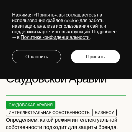
Меню
Нажимая «Принять», вы соглашаетесь на
Services
использование файлов cookie для работы
навигации, анализа использования сайта и
поддержки маркетинговых функций. Подробнее
— в
Политике конфиденциальности
.
Регистрация товарных
знаков, патентов и
Отклонить
Принять
авторских прав в
Саудовской Аравии
САУДОВСКАЯ АРАВИЯ
ИНТЕЛЛЕКТУАЛЬНАЯ СОБСТВЕННОСТЬ
БИЗНЕСУ
Определяем, какой режим интеллектуальной
собственности подходит для защиты бренда,