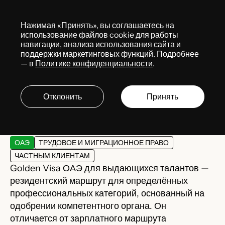
Меню
Нажимая «Принять», вы соглашаетесь на
Services
использование файлов cookie для работы
навигации, анализа использования сайта и
поддержки маркетинговых функций. Подробнее
— в
Политике конфиденциальности
.
Golden Visa ОАЭ для
выдающихся талантов
Отклонить
Принять
ОАЭ
ТРУДОВОЕ И МИГРАЦИОННОЕ ПРАВО
ЧАСТНЫМ КЛИЕНТАМ
Golden Visa ОАЭ для выдающихся талантов —
резидентский маршрут для определённых
профессиональных категорий, основанный на
одобрении компетентного органа. Он
отличается от зарплатного маршрута