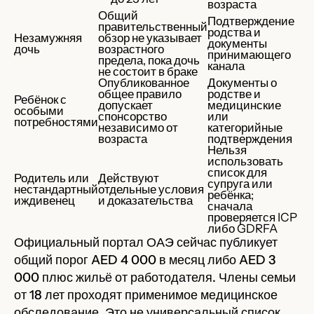
возраста
Общий
Подтверждение
правительственный
родства и
Незамужняя
обзор не указывает
документы
дочь
возрастного
принимающего
предела, пока дочь
канала
не состоит в браке
Опубликованное
Документы о
общее правило
родстве и
Ребёнок с
допускает
медицинские
особыми
спонсорство
или
потребностями
независимо от
категорийные
возраста
подтверждения
Нельзя
использовать
список для
Родитель или
Действуют
супруга или
нестандартный
отдельные условия
ребёнка;
иждивенец
и доказательства
сначала
проверяется ICP
либо GDRFA
Официальный портал ОАЭ сейчас публикует
общий порог AED 4 000 в месяц либо AED 3
000 плюс жильё от работодателя. Члены семьи
от 18 лет проходят применимое медицинское
обследование. Это не универсальный список