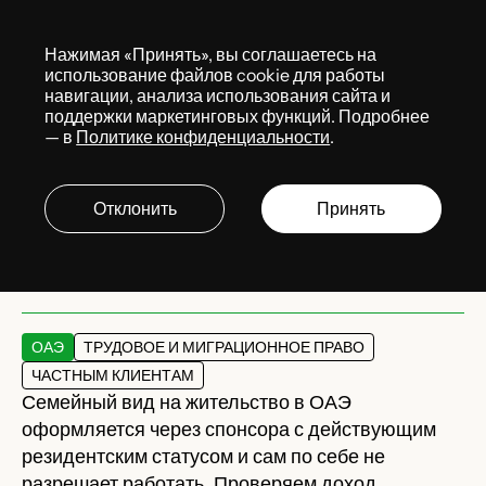
Меню
Нажимая «Принять», вы соглашаетесь на
Services
использование файлов cookie для работы
навигации, анализа использования сайта и
поддержки маркетинговых функций. Подробнее
— в
Политике конфиденциальности
.
Оформление
семейного вида на
Отклонить
Принять
жительство в ОАЭ
ОАЭ
ТРУДОВОЕ И МИГРАЦИОННОЕ ПРАВО
ЧАСТНЫМ КЛИЕНТАМ
Семейный вид на жительство в ОАЭ
оформляется через спонсора с действующим
резидентским статусом и сам по себе не
разрешает работать. Проверяем доход