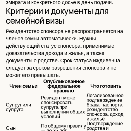
эмирата и конкретного досье в день подачи.
Критерии и документы для
семейной визы
Резидентство спонсора не распространяется на
членов семьи автоматически.
Нужны
действующий статус спонсора, применимые
доказательства дохода и жилья, а также
документы о родстве. Срок статуса иждивенца
следует за сроком разрешения спонсора и не
может его превышать.
Опубликованное
Член семьи
федеральное
Что готовить
правило
Легализованное
Резидент может
подтверждение
спонсировать
Супруг или
брака, паспорта,
супруга при
супруга
резидентство
выполнении общих
спонсора, доход
условий
и жильё
Подтверждение
По общему правилу
Сын
родства и
— до 25 лет