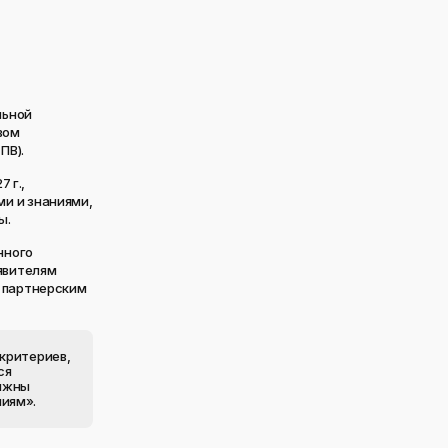
льной
вом
ПВ).
 г.,
и и знаниями,
ы.
нного
аявителям
й партнерским
 критериев,
ся
олжны
иям».