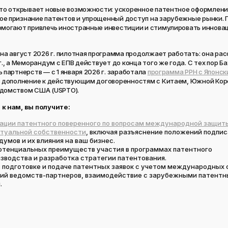
это открывает новые возможности: ускоренное патентное оформлени
е признание патентов и упрощенный доступ на зарубежные рынки.
омогают привлечь иностранные инвестиции и стимулировать иннова
на август 2026 г. пилотная программа продолжает работать: она рас
г., а Меморандум с ЕПВ действует до конца того же года. С тех пор Б
 партнерств — с 1 января 2026 г. заработала
программа PPH с Японс
 в дополнение к действующим договоренностям с Китаем, Южной Кор
домством США (USPTO).
к нам, вы получите:
ации патентного поверенного по вопросам международной защит
туальной собственности
, включая разъяснение положений подпи
умов и их влияния на ваш бизнес.
отенциальных преимуществ участия в программах патентного
зводства и разработка стратегии патентования.
 подготовке и подаче патентных заявок с учетом международных 
ий ведомств-партнеров, взаимодействие с зарубежными патент
.