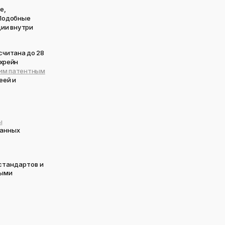
е,
 Подобные
ции внутри
считана до 28
ахрейн
ким патентным
еей и
ы
санных
стандартов и
ными