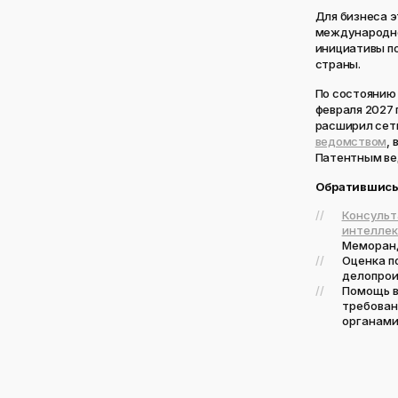
Для бизнеса 
международно
инициативы п
страны.
По состоянию 
февраля 2027 
расширил сеть
ведомством
,
Патентным ве
Обратившись 
Консульт
интеллек
Меморанд
Оценка п
делопрои
Помощь в
требован
органами