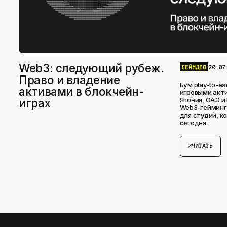
Web3: следующий рубеж.
ГЕЙМДЕВ
20.07
Право и владение
Бум play-to-ea
активами в блокчейн-
игровыми акти
Япония, ОАЭ и
играх
Web3-гейминга
для студий, к
сегодня.
arrow_outward
ЧИТАТЬ