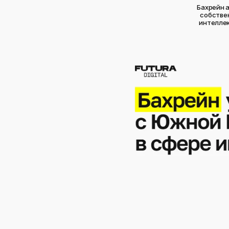
​Бахрейн
собстве
интеллек