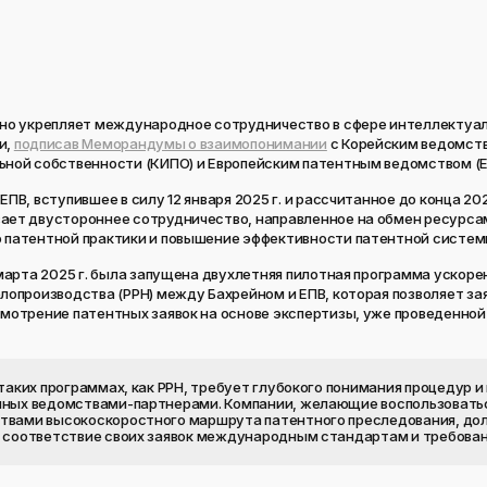
вно укрепляет международное сотрудничество в сфере интеллектуа
и,
подписав Меморандумы о взаимопонимании
с Корейским ведомст
ной собственности (КИПО) и Европейским патентным ведомством (Е
ПВ, вступившее в силу 12 января 2025 г. и рассчитанное до конца 2027
ает двустороннее сотрудничество, направленное на обмен ресурсам
 патентной практики и повышение эффективности патентной систем
 марта 2025 г. была запущена двухлетняя пилотная программа ускоре
лопроизводства (PPH) между Бахрейном и ЕПВ, которая позволяет з
мотрение патентных заявок на основе экспертизы, уже проведенно
 таких программах, как PPH, требует глубокого понимания процедур и
ных ведомствами-партнерами. Компании, желающие воспользовать
твами высокоскоростного маршрута патентного преследования, д
 соответствие своих заявок международным стандартам и требован