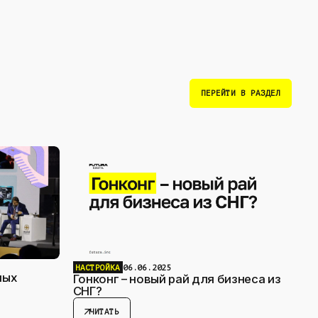
ПЕРЕЙТИ В РАЗДЕЛ
НАСТРОЙКА
06.06.2025
ных
Гонконг – новый рай для бизнеса из
СНГ?
arrow_outward
ЧИТАТЬ