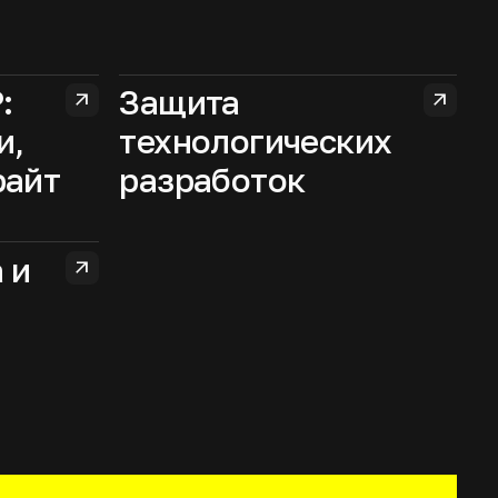
:
Защита
arrow_outward
arrow_outward
и,
технологических
райт
разработок
 и
arrow_outward