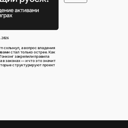
.2026
rn схлынул, а вопрос владения
вами стал только острее. Как
 Гонконг закрепили правила
 в законах — и что это значит
оторые структурируют проект