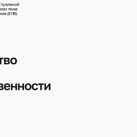
ктуальной
домством
ом (ЕПВ).