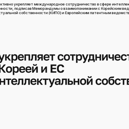
 активно укрепляет международное сотрудничество в сфере интелле
нности, подписав Меморандумы о взаимопонимании с Корейским ве
туальной собственности (КИПО) и Европейским патентным ведомств