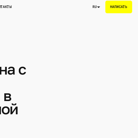
НТАКТЫ
НАПИСАТЬ
RU
на с
 в
ной