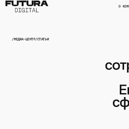
О КОМ
/
МЕДИА-ЦЕНТР
/
СТАТЬИ
сот
Е
сф