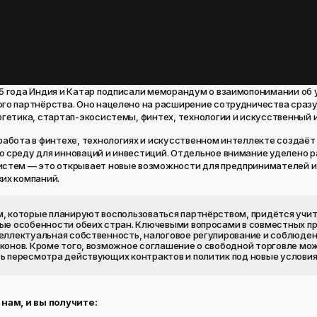
5 года Индия и Катар подписали меморандум о взаимопонимании об
го партнёрства. Оно нацелено на расширение сотрудничества сразу
ргетика, стартап-экосистемы, финтех, технологии и искусственный 
работа в финтехе, технологиях и искусственном интеллекте создаёт
 среду для инноваций и инвестиций. Отдельное внимание уделено 
истем — это открывает новые возможности для предпринимателей и
их компаний.
, которые планируют воспользоваться партнёрством, придётся учи
ые особенности обеих стран. Ключевыми вопросами в совместных п
еллектуальная собственность, налоговое регулирование и соблюде
конов. Кроме того, возможное соглашение о свободной торговле мо
ь пересмотра действующих контрактов и политик под новые услови
 нам, и вы получите: