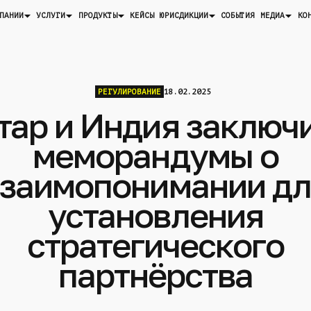
ПАНИИ
УСЛУГИ
ПРОДУКТЫ
ЮРИСДИКЦИИ
МЕДИА
КЕЙСЫ
СОБЫТИЯ
КО
РЕГУЛИРОВАНИЕ
18.02.2025
тар и Индия заключ
меморандумы о
взаимопонимании дл
установления
стратегического
партнёрства