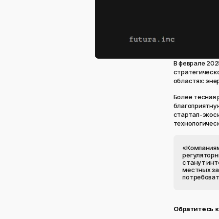
В феврале 202
стратегическо
областях: эне
Более тесная 
благоприятную
стартап-экос
технологическ
«Компаниям
регуляторн
станут инт
местных за
потребоват
Обратитесь к