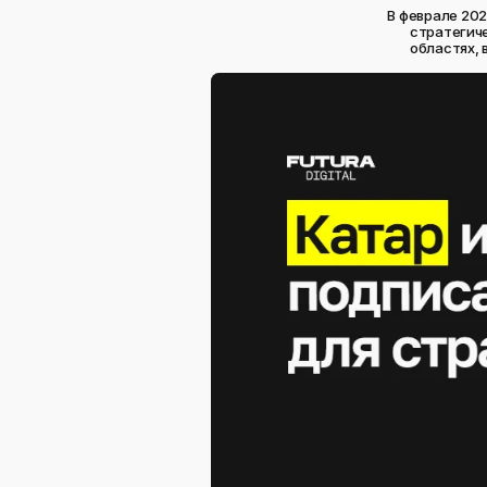
В феврале 20
стратегиче
областях, 