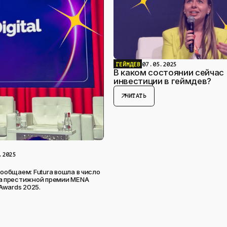
ГЕЙМДЕВ
07.05.2025
В каком состоянии сейчас
инвестиции в геймдев?
arrow_outward
ЧИТАТЬ
.2025
ообщаем: Futura вошла в число
а престижной премии MENA
Awards 2025.