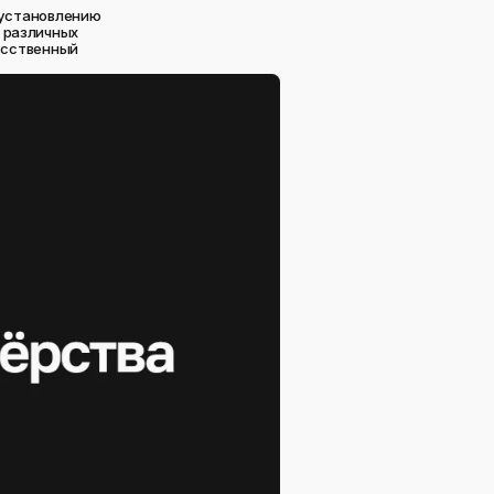
 установлению
в различных
кусственный