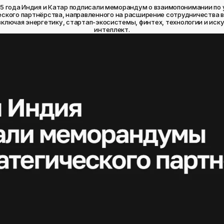
25 года Индия и Катар подписали меморандум о взаимопонимании по
ского партнёрства, направленного на расширение сотрудничества 
включая энергетику, стартап-экосистемы, финтех, технологии и ис
интеллект.