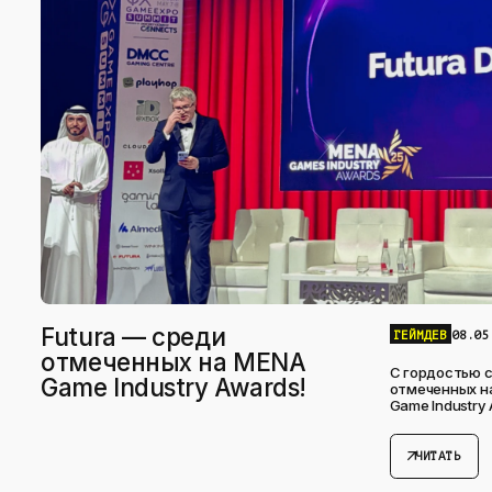
Futura — среди
ГЕЙМДЕВ
08.05
отмеченных на MENA
С гордостью с
Game Industry Awards!
отмеченных н
Game Industry 
arrow_outward
ЧИТАТЬ