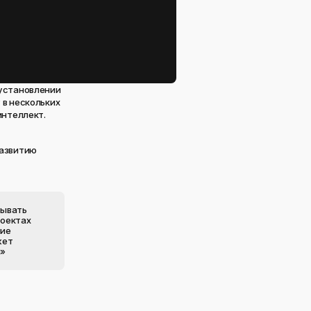
 установлении
 в нескольких
интеллект.
развитию
тывать
роектах
ние
жет
я»