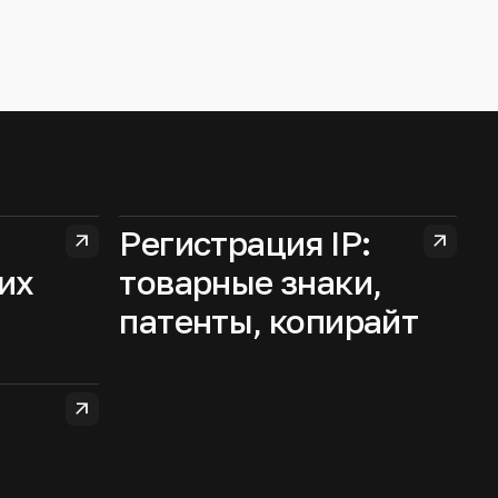
Регистрация IP:
arrow_outward
arrow_outward
их
товарные знаки,
патенты, копирайт
arrow_outward