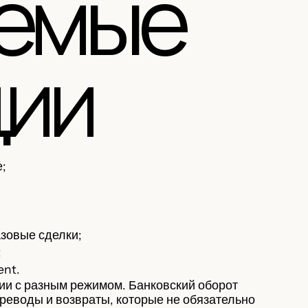
аемые
ции
е;
азовые сделки;
;
ent.
ии с разным режимом. Банковский оборот
реводы и возвраты, которые не обязательно