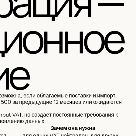
рация —
ционное
ие
озможна, если облагаемые поставки и импорт
 500 за предыдущие 12 месяцев или ожидаются
put VAT, но создаёт постоянные требования к
бновлению данных.
Зачем она нужна
тся
Для одних VAT нейтрален, для других