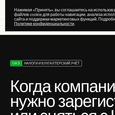
Нажимая «Принять», вы соглашаетесь на использов
ПРАКТИКИ
УСЛУГ
файлов cookie для работы навигации, анализа испо
ПРАКТИКИ
УСЛУГ
сайта и поддержки маркетинговых функций. Подробн
Политике конфиденциальности
.
Knowledge base
Когда компании в ОАЭ нужно зар
ОАЭ
НАЛОГИ И БУХГАЛТЕРСКИЙ УЧЁТ
Когда компан
нужно зареги