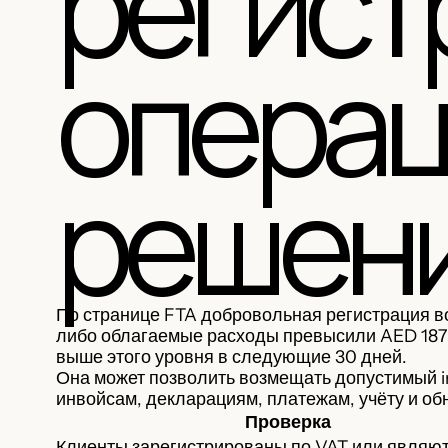
регист
опера
решен
По странице FTA добровольная регистрация в
либо облагаемые расходы превысили AED 187
выше этого уровня в следующие 30 дней.
Она может позволить возмещать допустимый in
инвойсам, декларациям, платежам, учёту и о
Проверка
Клиенты зарегистрированы по VAT или являю