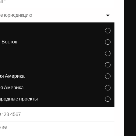
е юрисдикцию
 Восток
ая Америка
я Америка
родные проекты