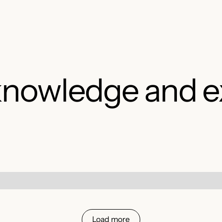
knowledge and e
Load more