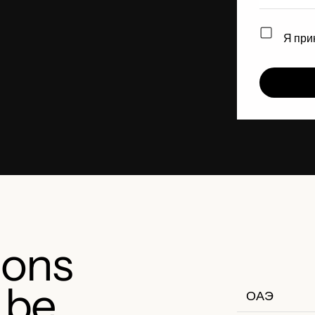
Я пр
ions
 be
ОАЭ