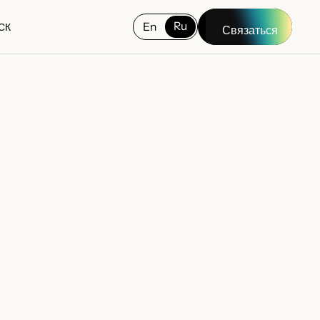
Ru
En
СК
Связаться
СК