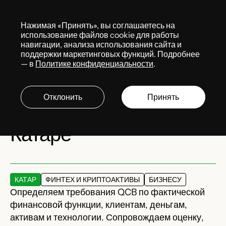
Меню
Нажимая «Принять», вы соглашаетесь на
Services
использование файлов cookie для работы
навигации, анализа использования сайта и
поддержки маркетинговых функций. Подробнее
— в
Политике конфиденциальности
.
Регуляторное
сопровождение
Отклонить
Принять
финансового бизнеса в
Катаре
КАТАР
ФИНТЕХ И КРИПТОАКТИВЫ
БИЗНЕСУ
Определяем требования QCB по фактической
финансовой функции, клиентам, деньгам,
активам и технологии. Сопровождаем оценку,